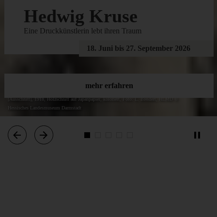
Hedwig Kruse
Eine Druckkünstlerin lebt ihren Traum
18. Juni bis 27. September 2026
mehr erfahren
Hedwig Kruse, Illustration Blatt 1 zu Richard Dehmels »Das Zettelevoiche«
[Ausschnitt], 1918, Holzschnitt auf Japanpapier, koloriert, Foto: L. Breidert, HLMD ©
Hessisches Landesmuseum Darmstadt