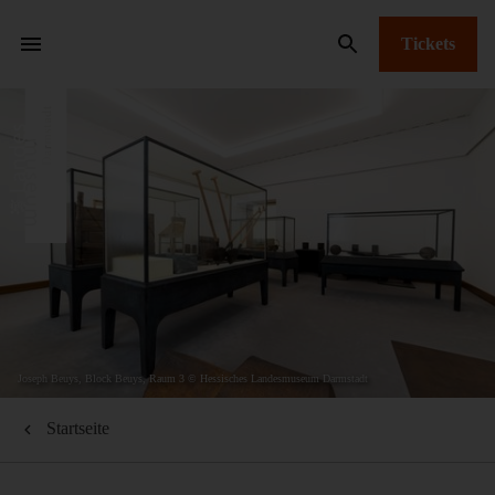
Tickets
Joseph Beuys, Block Beuys, Raum 3 © Hessisches Landesmuseum Darmstadt
Startseite