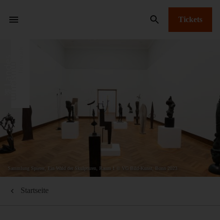
Tickets
Sammlung Spierer, Ein Wald der Skulpturen, Raum 1 © VG Bild-Kunst, Bonn 2023
Startseite