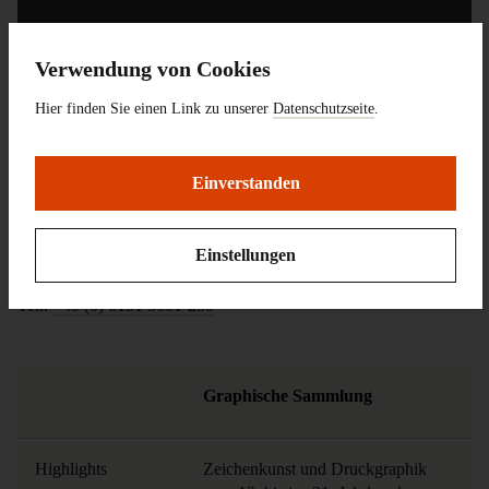
Verwendung von Cookies
Hier finden Sie einen Link zu unserer
Datenschutzseite
.
Einverstanden
Kontakt:
Einstellungen
Dr. Mechthild Haas
Tel.:
+49 (0) 6151 3601-250
Graphische Sammlung
Highlights
Zeichenkunst und Druckgraphik 