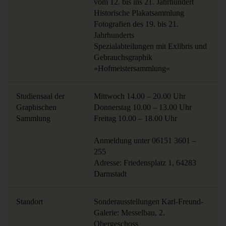
vom 12. bis ins 21. Jahrhundert

Historische Plakatsammlung

Fotografien des 19. bis 21. 
Jahrhunderts

Spezialabteilungen mit Exlibris und 
Gebrauchsgraphik

»Hofmeistersammlung«
Studiensaal der 
Mittwoch 14.00 – 20.00 Uhr 

Graphischen 
Donnerstag 10.00 – 13.00 Uhr 

Sammlung
Freitag 10.00 – 18.00 Uhr

Anmeldung unter 06151 3601 – 
255

Adresse: Friedensplatz 1, 64283 
Darmstadt
Standort
Sonderausstellungen Karl-Freund-
Galerie: Messelbau, 2. 
Obergeschoss
