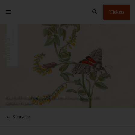
Tickets
Maria Sybilla Merian, Steinklee (Gelbe Blüte) mit Schmetterlingen, vor 1683,
Deckfarben, Pergament
Startseite