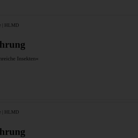
e
|
HLMD
ührung
nreiche Insekten«
e
|
HLMD
ührung