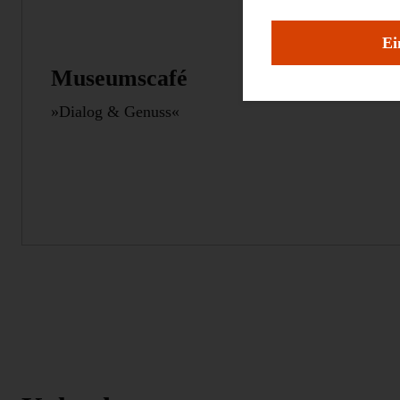
Ei
Museumscafé
»Dialog & Genuss«