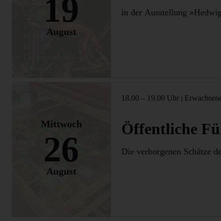
19
Japanpapier,
in der Ausstellung »Hedwig
koloriert, Foto:
L. Breidert,
August
HLMD ©
Hessisches
Landesmuseum
Darmstadt
18.00 – 19.00 Uhr
|
Erwachsen
Mittwoch
Öffentliche Fü
26
Die verborgenen Schätze de
August