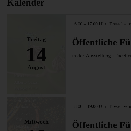
Kalender
16.00 – 17.00 Uhr
|
Erwachsen
Freitag
Öffentliche F
14
in der Ausstellung »Facette
August
Kleinlibellen ©
Alberto Ghizzi
Hedwig Kruse,
Panizza
Illustration Blatt
1 zu Richard
18.00 – 19.00 Uhr
|
Erwachsen
Dehmels »Das
Zettelevoiche«,
1918,
Mittwoch
Öffentliche F
Holzschnitt auf