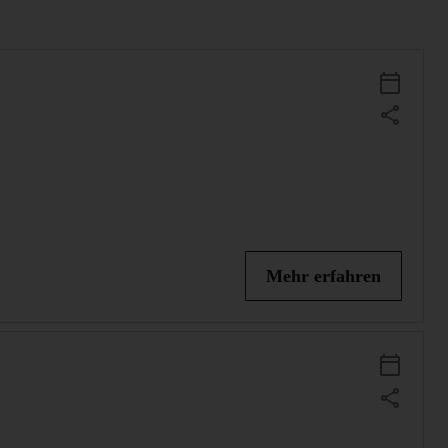
Add Event 
Mehr erfahren
Add Event 