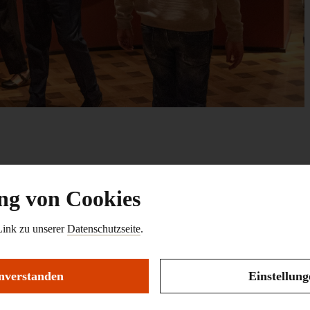
g von Cookies
Link zu unserer
Datenschutzseite
.
em Zeichenstift
nverstanden
Einstellun
r Sammlung