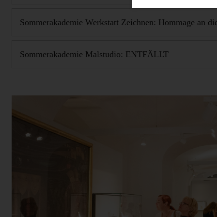
Sommerakademie Werkstatt Zeichnen: Hommage an die
Sommerakademie Malstudio: ENTFÄLLT