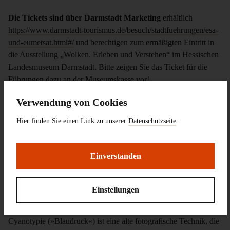
Die Tickets sind über Darmstadt Marketing
erhältlich
https://www.darmstadt-tourismus.de/besuch/stadtfuehrungen/esa-
und-eumetsat.html#/
und berechtigen zum ermäßigten Eintritt in
die Ausstellung „Wolken. Erleben und Verstehen“ im Hessischen
Landesmuseum Darmstadt. Bitte zeigen Sie das Ticket für die
Führungen dazu an der Museumskasse vor!
Verwendung von Cookies
Workshop
Hier finden Sie einen Link zu unserer
Datenschutzseite
.
Erwachsenen-Workshop: Cyanotypie
Im Rahmen der Sonderausstellung »Wolken. Erleben und
Einverstanden
Verstehen«
»Wunderbares Blau«
Sonntag, 26.10., 14.00 – 17.00 Uhr
Einstellungen
mit Goldschmiedin Kim Ehrentraut
Cyanotypie (»Blaudruck«) ist eine alte fotografische Technik, die