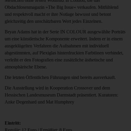
Menschen ohne festen Wohnsitz in London, die das
Obdachlosenmagazin »The Big Issue« verkaufen. Mitfühlend
und respektvoll macht er ihre Notlage bewusst und betont
gleichzeitig den unschätzbaren Wert jedes Einzelnen.
Bryan Adams hat in der Serie IN COLOUR ausgewählte Porträts
um eine künstlerische Komponente erweitert. Indem er in einem
ausgeklügelten Verfahren die Aufnahmen mit individuell
abgestimmten, auf Plexiglas hinterdruckten Farbtönen verbindet,
verleiht er den Fotografien eine zusätzliche ästhetische und
atmosphärische Ebene.
Die letzten Öffentlichen Führungen sind bereits ausverkauft.
Die Ausstellung wird in Kooperation Crossover und dem
Hessischen Landesmuseum Darmstadt präsentiert. Kuratoren:
Anke Degenhard und Mat Humphrey
Eintritt:
Regulär: 12 Euro / Ermäßigt: 8 Euro