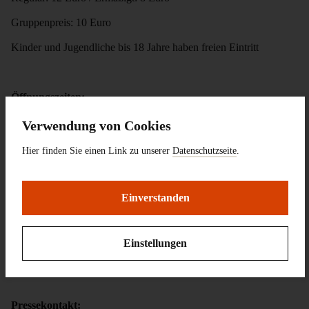
Gruppenpreis: 10 Euro
Kinder und Jugendliche bis 18 Jahre haben freien Eintritt
Öffnungszeiten:
Dienstag, Donnerstag und Freitag 11.00 – 18.00 Uhr
Verwendung von Cookies
Mittwoch 11.00 – 20.00 Uhr
Hier finden Sie einen Link zu unserer
Datenschutzseite
.
Samstag, Sonntag und Feiertag 11.00 – 18.00 Uhr
Montag geschlossen
Einverstanden
Einstellungen
Pressemitteilung zum Download
Pressekontakt: