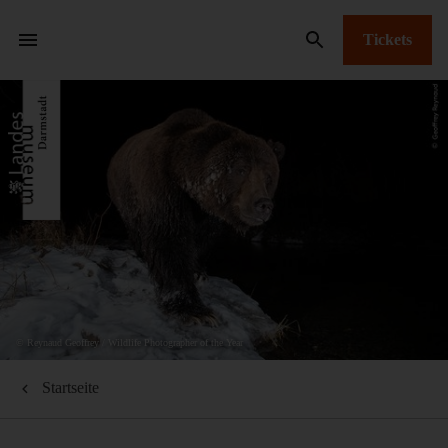
Tickets
© Reynaud Geoffrey / Wildlife Photographer of the Year
Startseite