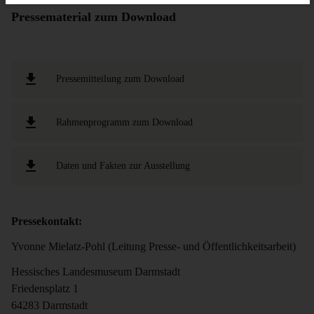
Pressematerial zum Download
Pressemitteilung zum Download
Rahmenprogramm zum Download
Daten und Fakten zur Ausstellung
Pressekontakt:
Yvonne Mielatz-Pohl (Leitung Presse- und Öffentlichkeitsarbeit)
Hessisches Landesmuseum Darmstadt
Friedensplatz 1
64283 Darmstadt