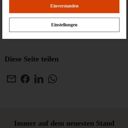
Friedensplatz 1
Einverstanden
64283 Darmstadt
Tel.:
+49 (6151) 3601-300
Einstellungen
E-Mail:
presse@hlmd.de
Diese Seite teilen
Immer auf dem neuesten Stand