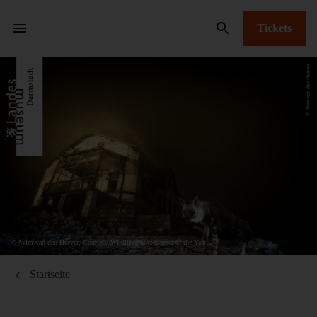
Tickets
© Wim van den Heever, Courtesy Wildlife Photographer of the Year
Startseite