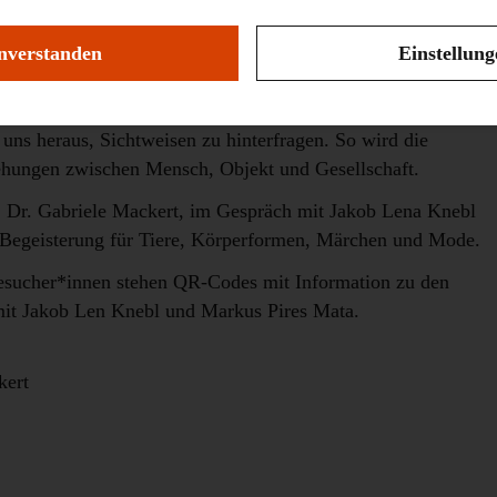
lagerungen werden die Objekte vielfältig miteinander
 Kultur- und Konsumwelt erlebbar. Damit steigern Knebl
nverstanden
Einstellun
ven, lustvoll assoziativ getroffenen Auswahl, sondern regen
 uns heraus, Sichtweisen zu hinterfragen. So wird die
iehungen zwischen Mensch, Objekt und Gesellschaft.
g, Dr. Gabriele Mackert, im Gespräch mit Jakob Lena Knebl
 Begeisterung für Tiere, Körperformen, Märchen und Mode.
 Besucher*innen stehen QR-Codes mit Information zu den
 mit Jakob Len Knebl und Markus Pires Mata.
kert