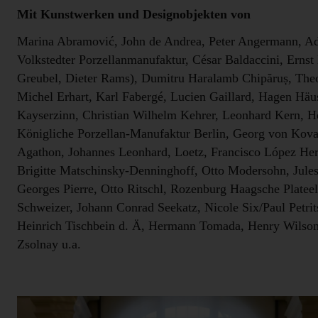
Mit Kunstwerken und Designobjekten von
Marina Abramović, John de Andrea, Peter Angermann, Ad
Volkstedter Porzellanmanufaktur, César Baldaccini, Erns
Greubel, Dieter Rams), Dumitru Haralamb Chipăruș, The
Michel Erhart, Karl Fabergé, Lucien Gaillard, Hagen Häu
Kayserzinn, Christian Wilhelm Kehrer, Leonhard Kern, He
Königliche Porzellan-Manufaktur Berlin, Georg von Kova
Agathon, Johannes Leonhard, Loetz, Francisco López Her
Brigitte Matschinsky-Denninghoff, Otto Modersohn, Jules
Georges Pierre, Otto Ritschl, Rozenburg Haagsche Plateel
Schweizer, Johann Conrad Seekatz, Nicole Six/Paul Petrit
Heinrich Tischbein d. Ä, Hermann Tomada, Henry Wilson,
Zsolnay u.a.