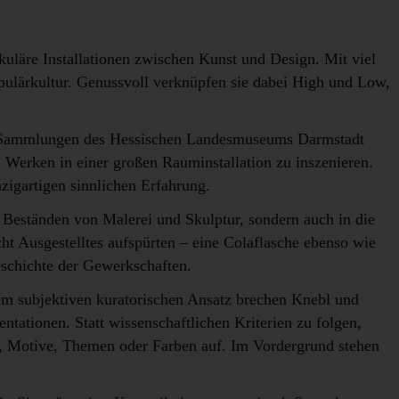
uläre Installationen zwischen Kunst und Design. Mit viel
ulärkultur. Genussvoll verknüpfen sie dabei High und Low,
n Sammlungen des Hessischen Landesmuseums Darmstadt
n Werken in einer großen Rauminstallation zu inszenieren.
zigartigen sinnlichen Erfahrung.
 Beständen von Malerei und Skulptur, sondern auch in die
t Ausgestelltes aufspürten – eine Colaflasche ebenso wie
eschichte der Gewerkschaften.
m subjektiven kuratorischen Ansatz brechen Knebl und
ationen. Statt wissenschaftlichen Kriterien zu folgen,
n, Motive, Themen oder Farben auf. Im Vordergrund stehen