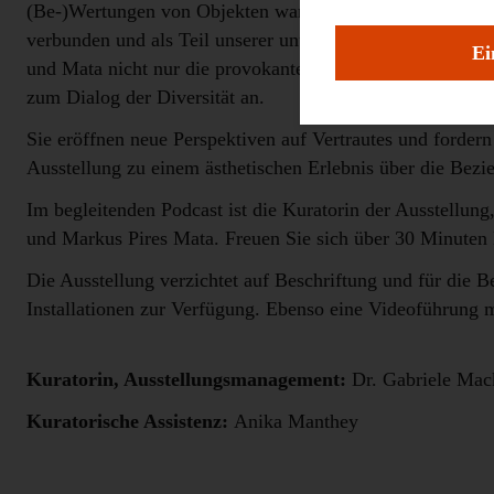
(Be-)Wertungen von Objekten wandeln können. Durch Über
verbunden und als Teil unserer unüberschaubaren Natur-,
Ei
und Mata nicht nur die provokanten Effekte ihrer subjekti
zum Dialog der Diversität an.
Sie eröffnen neue Perspektiven auf Vertrautes und fordern
Ausstellung zu einem ästhetischen Erlebnis über die Bez
Im begleitenden Podcast ist die Kuratorin der Ausstellun
und Markus Pires Mata. Freuen Sie sich über 30 Minuten
Die Ausstellung verzichtet auf Beschriftung und für die
Installationen zur Verfügung. Ebenso eine Videoführung
Kuratorin, Ausstellungsmanagement:
Dr. Gabriele Mac
Kuratorische Assistenz:
Anika Manthey