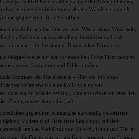
t. Sie präsentiert Konstellationen quer durch Sammlungen,
nem privat anmutenden Wohnraum, dessen Wände sich durch
nstämme gegliederten Draußen öffnen.
h ein Aufbruch ins Unerwartete. Wer in einen Wald geht,
 Märchen Gefahren lauern, den Feen bevölkern und sich
lusion ironisiert die berühmten Darmstädter Dioramen.
man beispielsweise auf den ausgestellten Sofas Platz nehmen
mpen sowie Skulpturen und Bildern teilen.
Wunderkammern der Renaissance – alles als Teil eines
Modegeschichte ebenso eine Rolle spielen wie
en nicht nur an Wände gehängt, sondern schweben über den
e »Flying tunes« durch die Luft.
uckstücken gegenüber, Alltagsglas aufwendig dekorierten
tobjekten. Zudem sind Tiere stete Begleitung auf dem
 humorvoll um das Verhältnis von Mensch, Natur und Tier in
ovokant die Frage, was wir als Kunst ansehen: das Schöne,