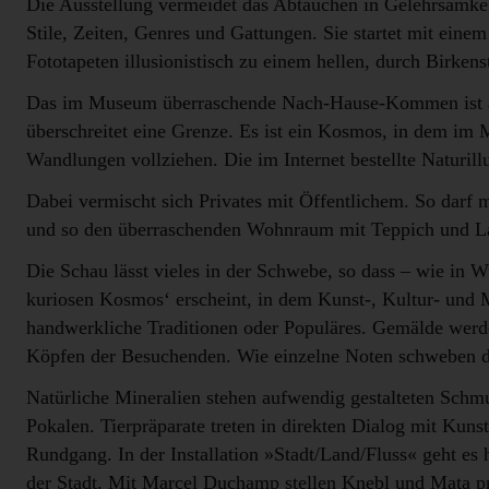
Die Ausstellung vermeidet das Abtauchen in Gelehrsamkei
Stile, Zeiten, Genres und Gattungen. Sie startet mit ei
Fototapeten illusionistisch zu einem hellen, durch Birke
Das im Museum überraschende Nach-Hause-Kommen ist auc
überschreitet eine Grenze. Es ist ein Kosmos, in dem im
Wandlungen vollziehen. Die im Internet bestellte Naturil
Dabei vermischt sich Privates mit Öffentlichem. So darf 
und so den überraschenden Wohnraum mit Teppich und La
Die Schau lässt vieles in der Schwebe, so dass – wie in 
kuriosen Kosmos‘ erscheint, in dem Kunst-, Kultur- und 
handwerkliche Traditionen oder Populäres. Gemälde werd
Köpfen der Besuchenden. Wie einzelne Noten schweben di
Natürliche Mineralien stehen aufwendig gestalteten Schm
Pokalen. Tierpräparate treten in direkten Dialog mit Kuns
Rundgang. In der Installation »Stadt/Land/Fluss« geht es
der Stadt. Mit Marcel Duchamp stellen Knebl und Mata pr