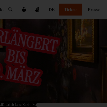
kt
DE
Tickets
Presse
LMD; Jakob Lena Knebl, Marina Abramović, César, VG Bild-