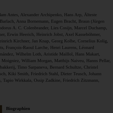
am Antes, Alexander Archipenko, Hans Arp, Älteste
t Barlach, Anna Bornemann, Eugen Bracht, Braun (Jürgen
odorus A. C. Colenbrander, Lies Cosijn, Marcel Duchamp,
ser, Erwin Heerich, Heinrich Jobst, Axel Kasseböhmer,
inrich Kirchner, Jan Knap, Georg Kolbe, Cornelius Kolig,
ts, François-Raoul Larche, Henri Laurens, Léonard
nández, Wilhelm Loth, Aristide Maillol, Hans Makart,
 Moigniez, William Morgan, Matthijs Naiveu, Hanns Pellar,
bakkerij, Timo Sarpaneva, Bernard Schultze, Christel
sch, Kiki Smith, Friedrich Stahl, Dieter Teusch, Johann
 Tapio Wirkkala, Ossip Zadkine, Friedrich Zitzmann,
Biographien