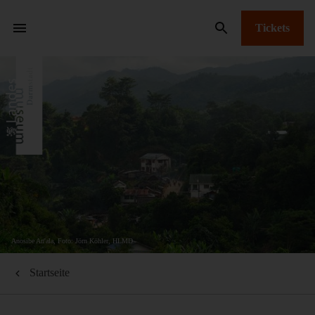
Tickets
Anosibe An'ala, Foto: Jörn Köhler, HLMD
Startseite