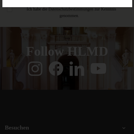
Ich habe die
Datenschutzbestimmungen
zur Kenntnis
genommen.
Follow HLMD
Besuchen