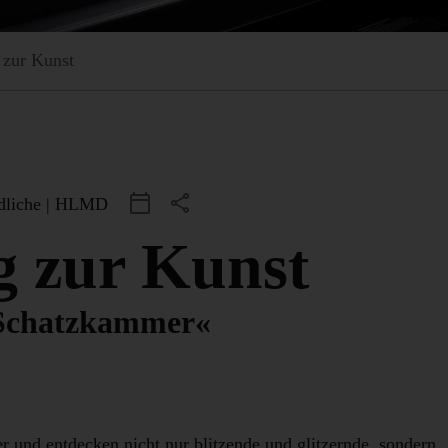
 zur Kunst
dliche
|
HLMD
Add Event to Calendar
g zur Kunst
 Schatzkammer«
und entdecken nicht nur blitzende und glitzernde, sondern