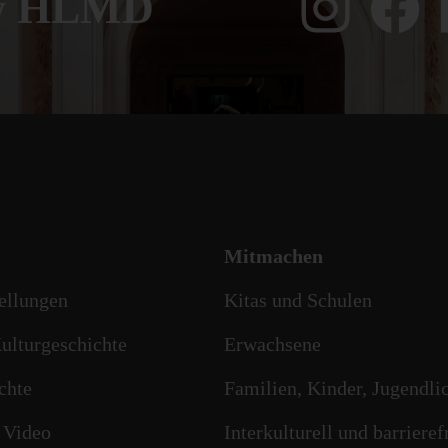
ow HLMD
Mitmachen
ellungen
Kitas und Schulen
ulturgeschichte
Erwachsene
chte
Familien, Kinder, Jugendli
 Video
Interkulturell und barrieref