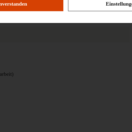
nverstanden
Einstellun
arbeit)