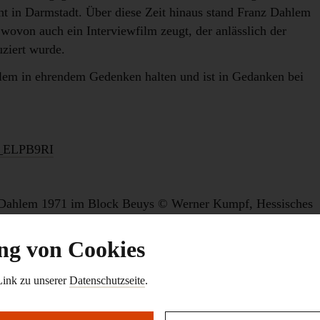
 in Darmstadt. Über diese Zeit hinaus stand Franz Dahlem
 wovon auch ein Interviewfilm zeugt, der anlässlich der
ziert wurde.
em in ehrendem Gedenken halten und ist in Gedanken bei
Z_ELPB9RI
 Dahlem 1971 im Block Beuys © Werner Kumpf, Hessisches
g von Cookies
Link zu unserer
Datenschutzseite
.