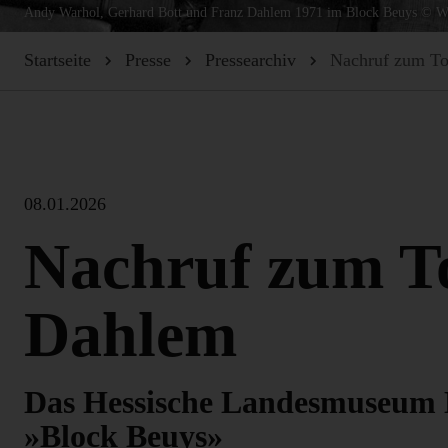
Andy Warhol, Gerhard Bott und Franz Dahlem 1971 im Block Beuys © W
Startseite
Presse
Pressearchiv
Nachruf zum To
08.01.2026
Nachruf zum T
Dahlem
Das Hessische Landesmuseum 
»Block Beuys»