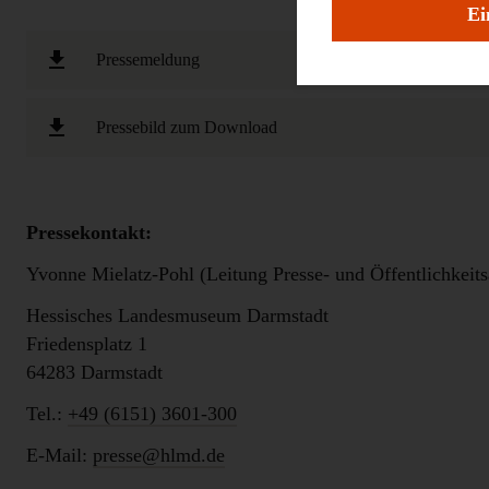
Ei
Pressemeldung
Pressebild zum Download
Pressekontakt:
Yvonne Mielatz-Pohl (Leitung Presse- und Öffentlichkeits
Hessisches Landesmuseum Darmstadt
Friedensplatz 1
64283 Darmstadt
Tel.:
+49 (6151) 3601-300
E-Mail:
presse@hlmd.de