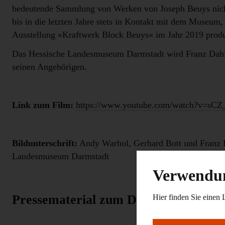
bedeutende Sammlung von Werken von Joseph Beuys nicht
bis in die letzten Jahre stets in Kontakt mit dem Museum,
Ausstellung »Kraftwerk Block Beuys« im Jahr 2019 produ
Das Hessische Landesmuseum Darmstadt wird Franz Dahl
seinen Angehörigen.
Link zum Film:
https://www.youtube.com/watch?v=sC
Bildunterschrift:
Andy Warhol, Gerhard Bott und Franz
Landesmuseum Darmstadt
Verwendun
Pressematerial zum Download
Hier finden Sie einen 