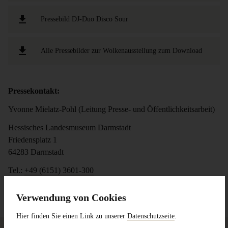
Pressebild DJ-Duo Disco Sour
Alle Pressebilder zur Wolkenausstellung zum Download
Pressekontakt:
Yvonne Mielatz-Pohl (Leitung Presse- und Öffentlichkeitsarbeit)
Hessisches Landesmuseum Darmstadt
Friedensplatz 1
64283 Darmstadt
Tel.:
+49 (6151) 3601-300
E-Mail:
presse@hlmd.de
Verwendung von Cookies
Hier finden Sie einen Link zu unserer
Datenschutzseite
.