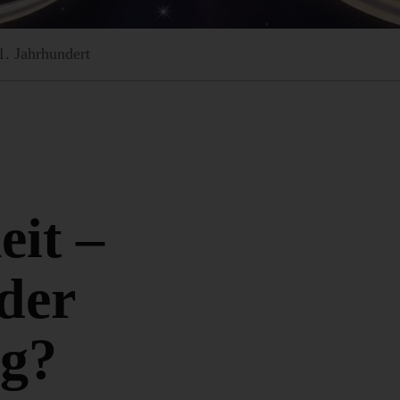
. Jahrhundert
eit –
der
ig?