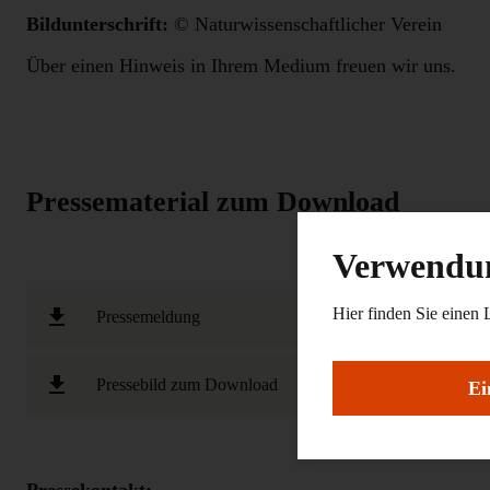
Bildunterschrift:
© Naturwissenschaftlicher Verein
Über einen Hinweis in Ihrem Medium freuen wir uns.
Pressematerial zum Download
Verwendun
Hier finden Sie einen 
Pressemeldung
Pressebild zum Download
Ei