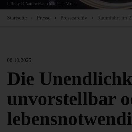
Infinity © Naturwissenschaftlicher Verein
Startseite
Presse
Pressearchiv
Raumfahrt im 21
08.10.2025
Die Unendlichk
unvorstellbar o
lebensnotwend