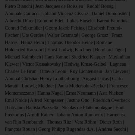
Pietro Bianchi | Jean-Jacques de Boissieu | Rudolf Börsig |
Annibale Carracci | Johann Vincenz Cissarz | Daniel Dumonstier |
Albrecht Dürer | Edmund Edel | Lukas Einsele | Barent Fabritius |
Conrad Felixmüller | Georg Jakob Felsing | Elisabeth Freund-
Fischer | Ute Gerdes | Walter Gramatté | George Grosz | Franz
Harres | Heinz Heim | Thomas Theodor Heine | Romane
Holderried Kaesdorf | Ernst Ludwig Kirchner | Bernhard Jäger |
Michael Kalmbach | Hans Kanne | Siegfried Klapper | Maximilian
Klewer | Victor Kossakovsky | Hedwig Kruse-Geibel | Lagneau |
Charles Le Brun | Ottavio Leoni | Roy Lichtenstein | Jan Lievens |
Annibal Christian Henry Loutherbourg | August Lucas | Carlo
Maratti | Ludwig Meidner | Paula Modersohn-Becker | Francesco
Montemezzano | Hanna Nagel | Ernst Neumann | Asta Nielsen |
Emil Nolde | Alfred Nungesser | Justine Otto | Friedrich Overbeck
| Giovanni Battista Piazzetta | Nicolas de Plattemontagne | Emil
Preetorius | Arnulf Rainer | Johann Anton Ramboux | Harmensz
van Rijn Rembrandt | Thomas Ritz | Vera Röhm | Dieter Roth |
Franҫois Rouan | Georg Philipp Rugendas d.A. | Andrea Sacchi |