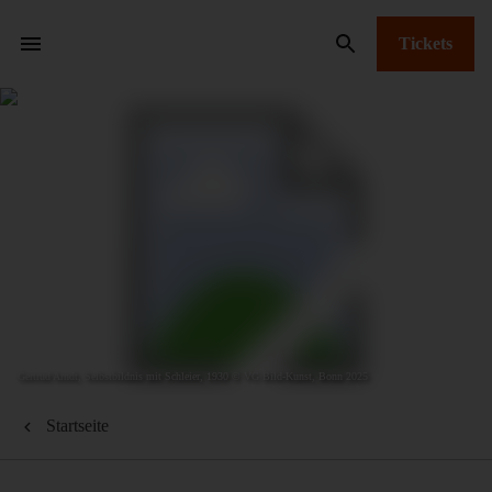
Tickets
Gertrud Arndt, Selbstbildnis mit Schleier, 1930 © VG Bild-Kunst, Bonn 2025
Startseite