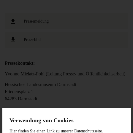
Pressemeldung
Pressebild
Pressekontakt:
Yvonne Mielatz-Pohl (Leitung Presse- und Öffentlichkeitsarbeit)
Hessisches Landesmuseum Darmstadt
Friedensplatz 1
64283 Darmstadt
Tel.:
+49 (6151) 3601-300
Verwendung von Cookies
E-Mail:
presse@hlmd.de
Hier finden Sie einen Link zu unserer
Datenschutzseite
.