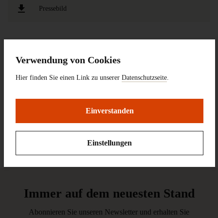
Pressebild
Pressekontakt:
Verwendung von Cookies
Yvonne Mielatz -Pohl (Leiterin Presse- und Öffentlichkeitsarbeit)
Hier finden Sie einen Link zu unserer
Datenschutzseite
.
Hessisches Landesmuseum Darmstadt
Friedensplatz 1
64283 Darmstadt
Einverstanden
Tel.:
+49 (6151) 3601-300
E-Mail:
presse@hlmd.de
Einstellungen
Immer auf dem neuesten Stand
Abonnieren Sie unseren Newsletter und erhalten Sie