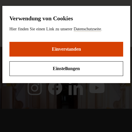
NEWSLETTER ABONNIEREN
Verwendung von Cookies
Hier finden Sie einen Link zu unserer
Datenschutzseite
.
Ich habe die
Datenschutzbestimmungen
zur Kenntnis
genommen.
Einverstanden
Follow HLMD
Einstellungen