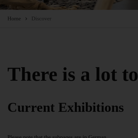
Home
Discover
There is a lot t
Current Exhibitions
Please note that the subpages are in German.