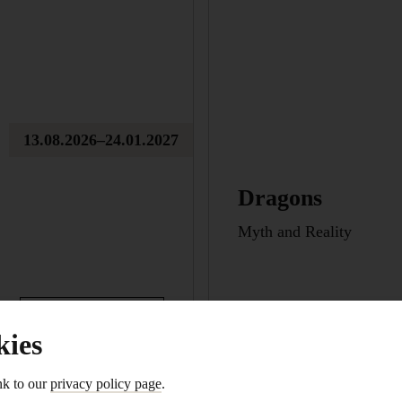
13.08.2026–24.01.2027
Dragons
Myth and Reality
Mehr erfahren
kies
nk to our
privacy policy page
.